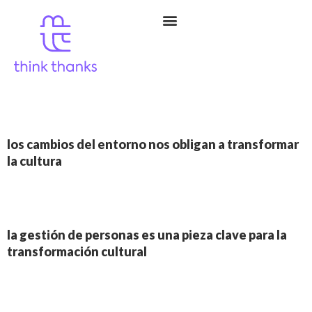
people
& culture
transformaciones reales y
duraderas en el tiempo
1
los cambios del entorno nos obligan a transformar
la cultura
2
la gestión de personas es una pieza clave para la
transformación cultural
3