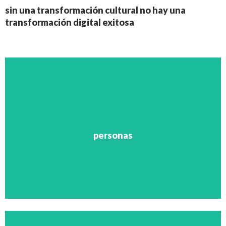
sin una transformación cultural no hay una
transformación digital exitosa
• Talent Pipeline
• Desarrollo
• Clima Organizacional
• Estilos de liderazgo
• Diversidad e inclusión
personas
• Skills
• Perfiles
Personas