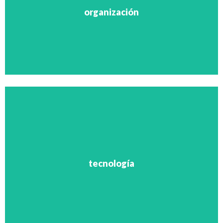
• Nivel de centralización
organización
• Estructuras
Organización
• Digitalización interna y externa
• Sistemas operativos
• Plataformas colaborativas
• Niveles de automatización
tecnología
Tecnología