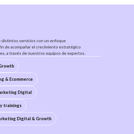
 distintos servicios con un enfoque
 fin de acompañar el crecimiento estratégico
es, a través de nuestros equipos de expertos.
 Growth
 Growth
ing & Ecommerce
rketing Digital
ing & Ecommerce
y trainings
rketing Digital
rketing Digital & Growth
y trainings