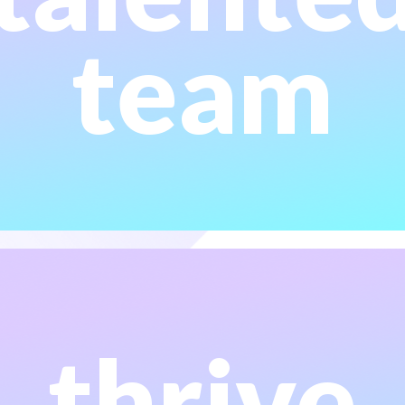
partnerships de negocios y tecnología que ponemos a
team
alto nivel técnico. Somos parte de un ecosistema de
una experiencia personalizada a través de equipos seniors de
según las necesidades del cliente. Esto nos permite ofrecer
Somos una agencia boutique que se adapta y transforma
thrive