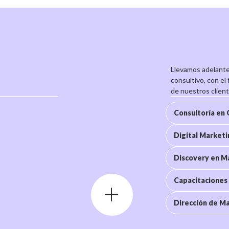
Llevamos adelante
consultivo, con el
de nuestros client
Consultoría en
Consultoría en
Digital Market
Discovery en Ma
Digital Market
Capacitaciones 
Discovery en Ma
Dirección de Ma
Capacitaciones 