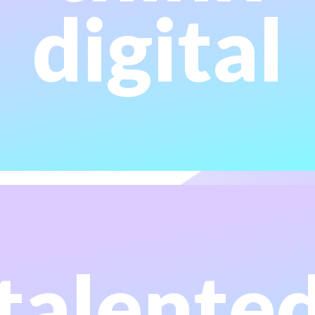
digital
nuestra premisa para poder co-crear estrategias de
Escuchar para entender y entender para transformar. Esa es
entender el negocio, plantear objetivos y definir estrategias.
Formamos un equipo en conjunto con el anunciante para
talente
valor a nuestros clientes.
disposición en cada uno de nuestros servicios para aportar