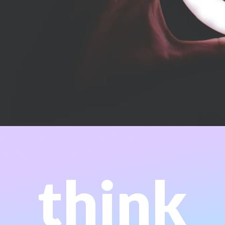
think
y experiencia de ambas partes.
marketing digitales integrales nutriendonos del conocimiento