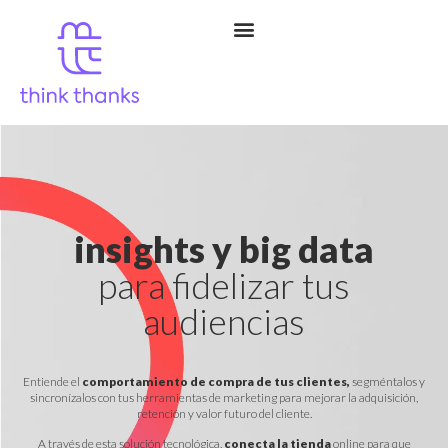
insights y
big data
para fidelizar tus
audiencias
Entiende el
comportamiento de compra de tus clientes,
segméntalos y
sincronízalos con tus herramientas de marketing para mejorar la adquisición,
retención y valor futuro del cliente.
A través de esta solución tecnológica,
conecta la tienda
online para que