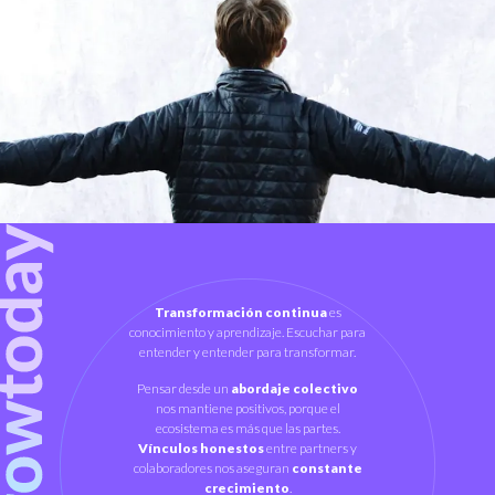
Transformación continua
es
conocimiento y aprendizaje. Escuchar para
entender y entender para transformar.
Pensar desde un
abordaje colectivo
nos mantiene positivos, porque el
ecosistema es más que las partes.
Vínculos honestos
entre partners y
colaboradores nos aseguran
constante
crecimiento
.