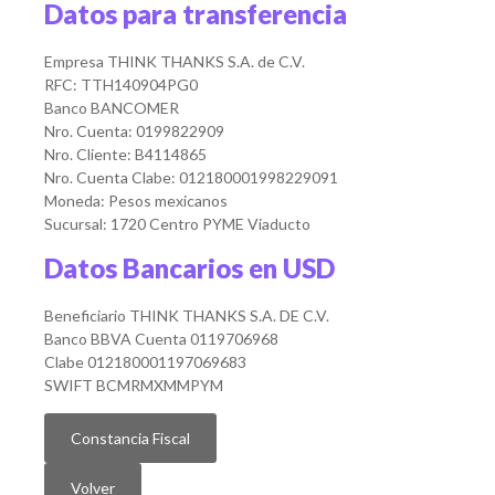
Datos para transferencia
Empresa THINK THANKS S.A. de C.V.
RFC: TTH140904PG0
Banco BANCOMER
Nro. Cuenta: 0199822909
Nro. Cliente: B4114865
Nro. Cuenta Clabe: 012180001998229091
Moneda: Pesos mexicanos
Sucursal: 1720 Centro PYME Viaducto
Datos Bancarios en USD
Beneficiario THINK THANKS S.A. DE C.V.
Banco BBVA Cuenta 0119706968
Clabe 012180001197069683
SWIFT BCMRMXMMPYM
Constancia Fiscal
Volver