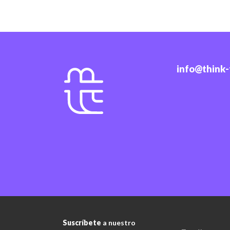
info@think
Suscríbete
a nuestro