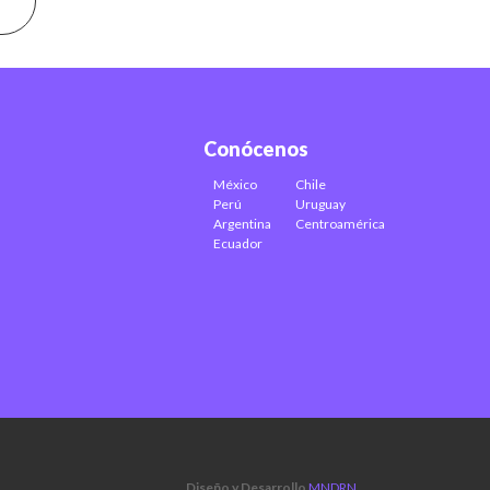
Conócenos
México
Chile
Perú
Uruguay
Argentina
Centroamérica
Ecuador
Diseño y Desarrollo
MNDRN