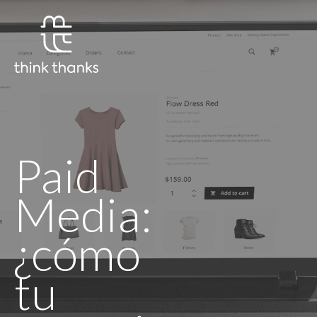
Paid
Media:
¿cómo
tu