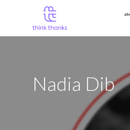
ab
Nadia Dib