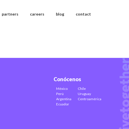
partners
careers
blog
contact
Conócenos
México
Chile
Perú
Uruguay
Argentina
Centroamérica
Ecuador