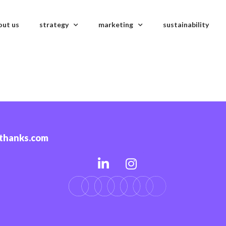
out us
strategy
marketing
sustainability
-thanks.com