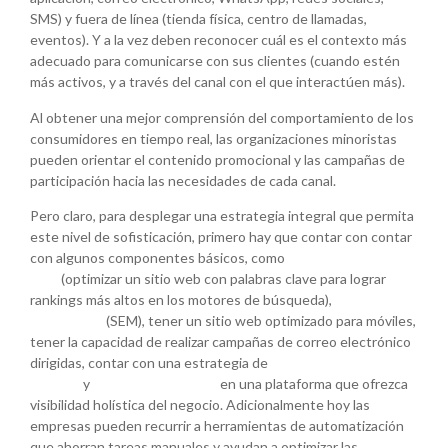
SMS) y fuera de línea (tienda física, centro de llamadas,
eventos). Y a la vez deben reconocer cuál es el contexto más
adecuado para comunicarse con sus clientes (cuando estén
más activos, y a través del canal con el que interactúen más).
Al obtener una mejor comprensión del comportamiento de los
consumidores en tiempo real, las organizaciones minoristas
pueden orientar el contenido promocional y las campañas de
participación hacia las necesidades de cada canal.
Pero claro, para desplegar una estrategia integral que permita
este nivel de sofisticación, primero hay que contar con contar
con algunos componentes básicos, como
estrategias
SEO
(optimizar un sitio web con palabras clave para lograr
rankings más altos en los motores de búsqueda),
marketing en
buscadores
(SEM), tener un sitio web optimizado para móviles,
tener la capacidad de realizar campañas de correo electrónico
dirigidas, contar con una estrategia de
comunicación en redes
sociales
y
consolidar los datos
en una plataforma que ofrezca
visibilidad holística del negocio. Adicionalmente hoy las
empresas pueden recurrir a herramientas de automatización
que ahorran tareas manuales y ayudan a optimizar las