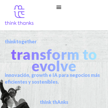
thinktogether
transform to
evolve
innovación, growth e IA para negocios más
eficientes y sostenibles.
th
I
nk th
A
nks